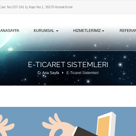
Cad. No:237-241 İç Kapı No:1, 35270 Konak/İzmir
‎
ANASAYFA
KURUMSAL
HİZMETLERİMİZ
REFERA
E-TICARET SISTEMLERI
Ana Sayfa
E-Ticaret Sistemleri