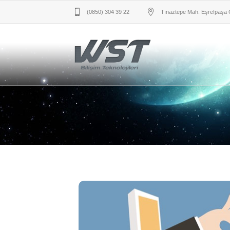
(0850) 304 39 22
Tınaztepe Mah. Eşrefpaşa 