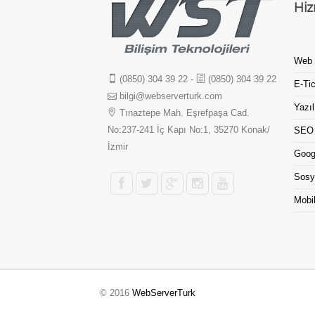
Hiz
Web 
(0850) 304 39 22
-
(0850) 304 39 22
E-Tic
bilgi@webserverturk.com
Yazıl
Tınaztepe Mah. Eşrefpaşa Cad.
No:237-241 İç Kapı No:1, 35270 Konak/
SEO
İzmir
Goog
Sosy
Mobi
© 2016
WebServerTurk